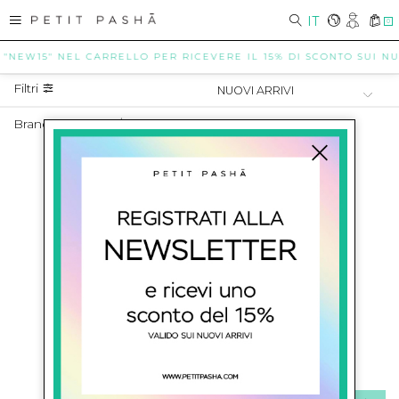
IT
0
 "NEW15" NEL CARRELLO PER RICEVERE IL 15% DI SCONTO SUI NUO
Filtri
Brand Neonato
/
BALMAIN KIDS
NEONATO BALMAIN KIDS
SHOW ITEMS
1
to
0
of
0
total
ISCRIVITI ALLA NEWSLETTER