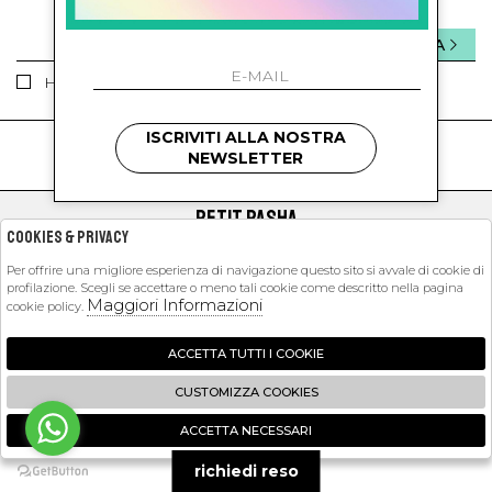
INVIA
Ho letto ed accettato le condizioni sulla privacy.
ISCRIVITI ALLA NOSTRA
kids
kids
NEWSLETTER
PETIT PASHA
Cookies & Privacy
SHOPPING
Per offrire una migliore esperienza di navigazione questo sito si avvale di cookie di
profilazione. Scegli se accettare o meno tali cookie come descritto nella pagina
EXTRA
Maggiori Informazioni
cookie policy.
ACCETTA TUTTI I COOKIE
2026 Petit Pasha - P.iva : 09423341214 Powered by
Atelier
società
gruppo
CUSTOMIZZA COOKIES
Zucchetti
ACCETTA NECESSARI
🍪
richiedi reso