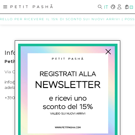
IT
0
RELLO PER RICEVERE IL 15% DI SCONTO SUI NUOVI ARRIVI ( POSSI
Info contatti
Petit Pasha
Via Cilea, 255 Napoli Corso Umberto I 301 Napoli
info@petitpasha.com, petitpasha@hotmail.it,
adelaide.petitpasha@hotmail.com
+39081643421 , +390812351280
ISCRIVITI ALLA NEWSLETTER