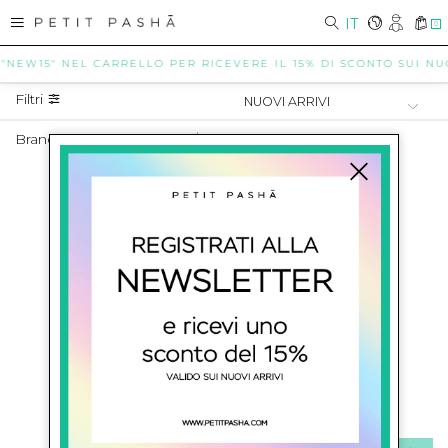
IT
0
 "NEW15" NEL CARRELLO PER RICEVERE IL 15% DI SCONTO SUI NUOV
Filtri
Brand In Saldo Neonato
/
BALMAIN KIDS
SALDI NEONATO BALMAIN KIDS
SHOW ITEMS
1
to
0
of
0
total
ISCRIVITI ALLA NEWSLETTER