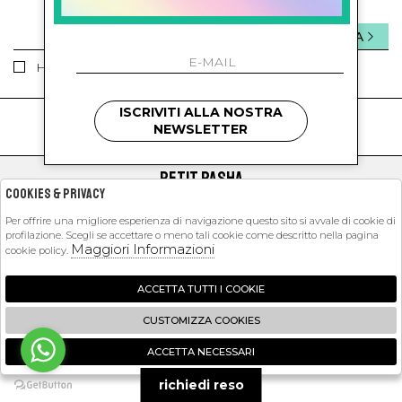
INVIA
Ho letto ed accettato le condizioni sulla privacy.
ISCRIVITI ALLA NOSTRA
kids
kids
NEWSLETTER
PETIT PASHA
Cookies & Privacy
SHOPPING
Per offrire una migliore esperienza di navigazione questo sito si avvale di cookie di
profilazione. Scegli se accettare o meno tali cookie come descritto nella pagina
EXTRA
Maggiori Informazioni
cookie policy.
ACCETTA TUTTI I COOKIE
2026 Petit Pasha - P.iva : 09423341214 Powered by
Atelier
società
gruppo
CUSTOMIZZA COOKIES
Zucchetti
ACCETTA NECESSARI
🍪
richiedi reso