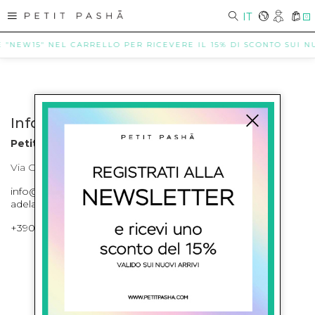
IT
0
E "NEW15" NEL CARRELLO PER RICEVERE IL 15% DI SCONTO SUI NUO
Info contatti
Petit Pasha
Via Cilea, 255 Napoli Corso Umberto I 301 Napoli
info@petitpasha.com, petitpasha@hotmail.it,
adelaide.petitpasha@hotmail.com
+39081643421 , +390812351280
ISCRIVITI ALLA NEWSLETTER