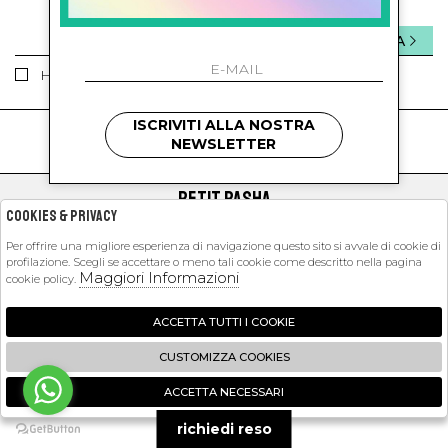
INVIA
Ho letto ed accettato le condizioni sulla privacy.
ISCRIVITI ALLA NOSTRA
kids
kids
NEWSLETTER
PETIT PASHA
Cookies & Privacy
SHOPPING
Per offrire una migliore esperienza di navigazione questo sito si avvale di cookie di
profilazione. Scegli se accettare o meno tali cookie come descritto nella pagina
EXTRA
Maggiori Informazioni
cookie policy.
ACCETTA TUTTI I COOKIE
2026 Petit Pasha - P.iva : 09423341214 Powered by
Atelier
società
gruppo
CUSTOMIZZA COOKIES
Zucchetti
ACCETTA NECESSARI
🍪
richiedi reso