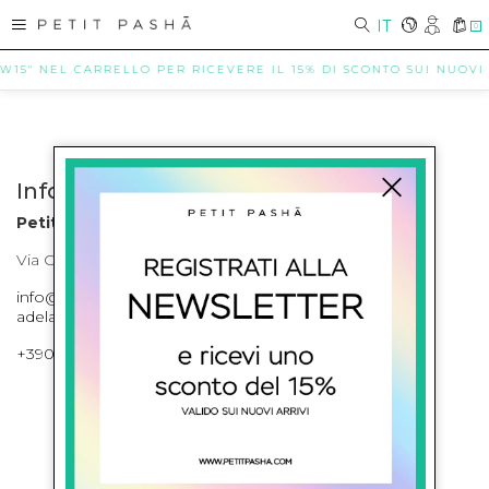
IT
0
5" NEL CARRELLO PER RICEVERE IL 15% DI SCONTO SUI NUOVI ARRI
Info contatti
Petit Pasha
Via Cilea, 255 Napoli Corso Umberto I 301 Napoli
info@petitpasha.com, petitpasha@hotmail.it,
adelaide.petitpasha@hotmail.com
+39081643421 , +390812351280
ISCRIVITI ALLA NEWSLETTER