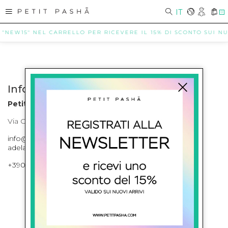
IT
0
 "NEW15" NEL CARRELLO PER RICEVERE IL 15% DI SCONTO SUI NUO
Info contatti
Petit Pasha
Via Cilea, 255 Napoli Corso Umberto I 301 Napoli
info@petitpasha.com, petitpasha@hotmail.it,
adelaide.petitpasha@hotmail.com
+39081643421 , +390812351280
ISCRIVITI ALLA NEWSLETTER