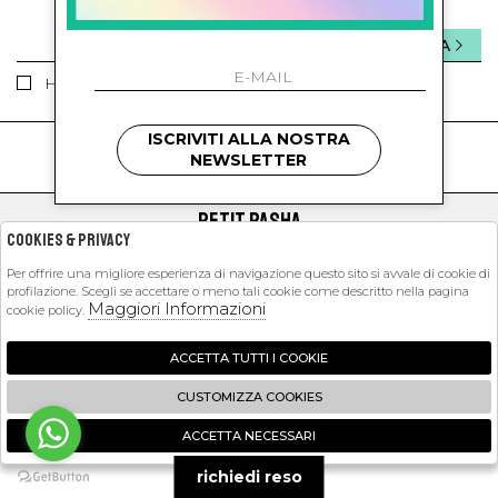
INVIA
Ho letto ed accettato le condizioni sulla privacy.
ISCRIVITI ALLA NOSTRA
kids
kids
NEWSLETTER
PETIT PASHA
Cookies & Privacy
SHOPPING
Per offrire una migliore esperienza di navigazione questo sito si avvale di cookie di
profilazione. Scegli se accettare o meno tali cookie come descritto nella pagina
EXTRA
Maggiori Informazioni
cookie policy.
ACCETTA TUTTI I COOKIE
2026 Petit Pasha - P.iva : 09423341214 Powered by
Atelier
società
gruppo
CUSTOMIZZA COOKIES
Zucchetti
ACCETTA NECESSARI
🍪
richiedi reso