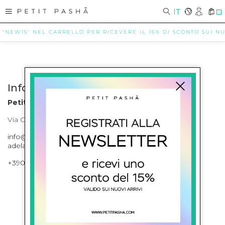
IT
0
 "NEW15" NEL CARRELLO PER RICEVERE IL 15% DI SCONTO SUI NUO
Info contatti
Petit Pasha
Via Cilea, 255 Napoli Corso Umberto I 301 Napoli
info@petitpasha.com, petitpasha@hotmail.it,
adelaide.petitpasha@hotmail.com
+39081643421 , +390812351280
ISCRIVITI ALLA NEWSLETTER