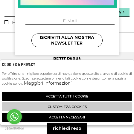
INVIA
Ho letto ed accettato le condizioni sulla privacy.
ISCRIVITI ALLA NOSTRA
kids
kids
NEWSLETTER
PETIT PASHA
Cookies & Privacy
SHOPPING
Per offrire una migliore esperienza di navigazione questo sito si avvale di cookie di
profilazione. Scegli se accettare o meno tali cookie come descritto nella pagina
EXTRA
Maggiori Informazioni
cookie policy.
ACCETTA TUTTI I COOKIE
2026 Petit Pasha - P.iva : 09423341214 Powered by
Atelier
società
gruppo
CUSTOMIZZA COOKIES
Zucchetti
ACCETTA NECESSARI
🍪
richiedi reso