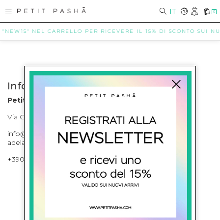
IT
0
 "NEW15" NEL CARRELLO PER RICEVERE IL 15% DI SCONTO SUI NUO
Info contatti
Petit Pasha
Via Cilea, 255 Napoli Corso Umberto I 301 Napoli
info@petitpasha.com, petitpasha@hotmail.it,
adelaide.petitpasha@hotmail.com
+39081643421 , +390812351280
ISCRIVITI ALLA NEWSLETTER