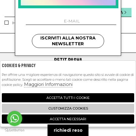
INVIA
Ho letto ed accettato le condizioni sulla privacy.
ISCRIVITI ALLA NOSTRA
kids
kids
NEWSLETTER
PETIT PASHA
Cookies & Privacy
SHOPPING
Per offrire una migliore esperienza di navigazione questo sito si avvale di cookie di
profilazione. Scegli se accettare o meno tali cookie come descritto nella pagina
EXTRA
Maggiori Informazioni
cookie policy.
ACCETTA TUTTI I COOKIE
2026 Petit Pasha - P.iva : 09423341214 Powered by
Atelier
società
gruppo
CUSTOMIZZA COOKIES
Zucchetti
ACCETTA NECESSARI
🍪
richiedi reso