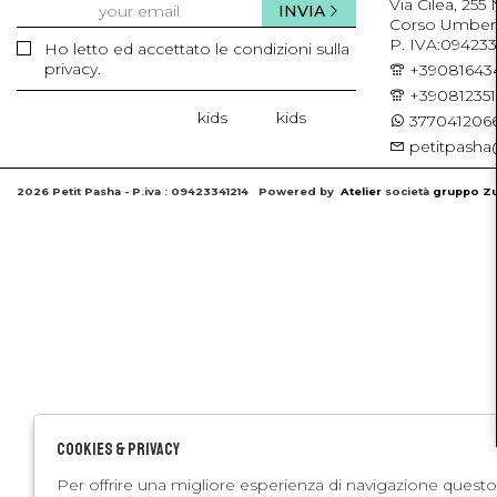
Via Cilea, 255
INVIA
Corso Umberto 
P. IVA:094233
Ho letto ed accettato le condizioni sulla
privacy.
+39081643
+39081235
kids
kids
3770412066
petitpasha@
2026 Petit Pasha - P.iva : 09423341214 Powered by
Atelier
società
gruppo Zu
Cookies & Privacy
Per offrire una migliore esperienza di navigazione questo 