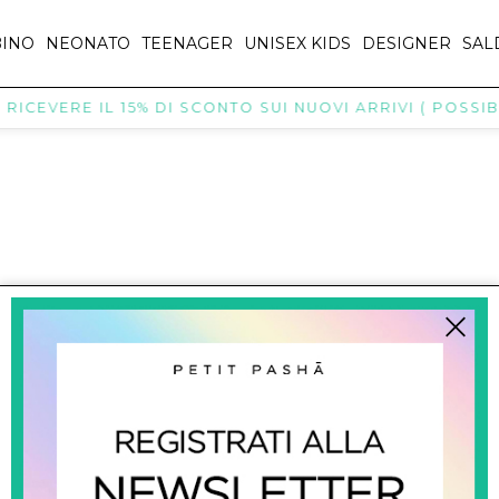
INO
NEONATO
TEENAGER
UNISEX KIDS
DESIGNER
SAL
RICEVERE IL 15% DI SCONTO SUI NUOVI ARRIVI ( POSSIBI
titpasha@hotmail.com
SHOPPING