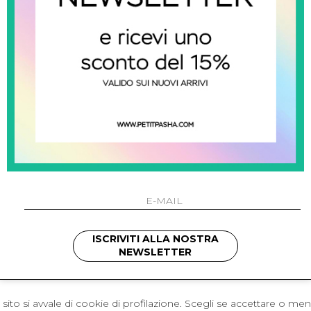
 Napoli
L'azienda
I 301 Napoli - Italia
Resi
41214
Contatti
421
Pagamenti
1280
Spedizione
 , 3397314295
hotmail.it
cchetti
ISCRIVITI ALLA NOSTRA
NEWSLETTER
sito si avvale di cookie di profilazione. Scegli se accettare o me