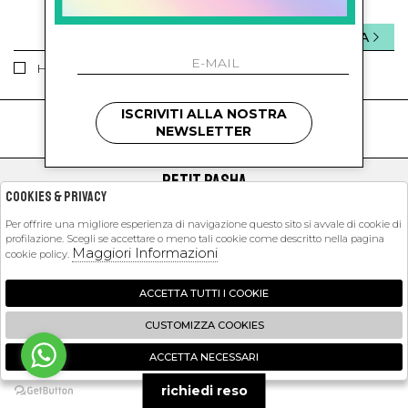
INVIA
Ho letto ed accettato le condizioni sulla privacy.
ISCRIVITI ALLA NOSTRA
kids
kids
NEWSLETTER
PETIT PASHA
Cookies & Privacy
SHOPPING
Per offrire una migliore esperienza di navigazione questo sito si avvale di cookie di
profilazione. Scegli se accettare o meno tali cookie come descritto nella pagina
EXTRA
Maggiori Informazioni
cookie policy.
ACCETTA TUTTI I COOKIE
2026 Petit Pasha - P.iva : 09423341214 Powered by
Atelier
società
gruppo
CUSTOMIZZA COOKIES
Zucchetti
ACCETTA NECESSARI
🍪
richiedi reso