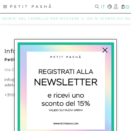
IT
0
 "NEW15" NEL CARRELLO PER RICEVERE IL 15% DI SCONTO SUI NUO
Info contatti
Petit Pasha
Via Cilea, 255 Napoli Corso Umberto I 301 Napoli
info@petitpasha.com, petitpasha@hotmail.it,
adelaide.petitpasha@hotmail.com
+39081643421 , +390812351280
ISCRIVITI ALLA NEWSLETTER