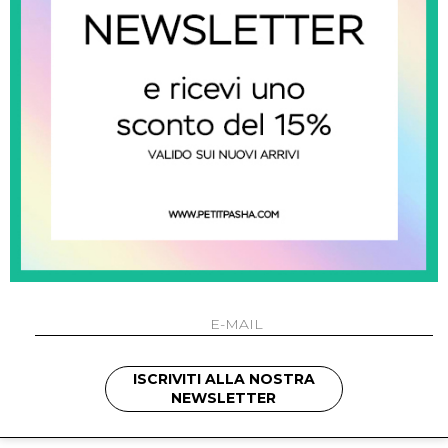
billieblush kids
bil
i
Completo T-Shirt E Shorts
Completo
0
€ 68.00
-39.7%
€ 41.00
€ 68.00
ISCRIVITI ALLA NOSTRA
SHOW ITEMS
1
to
3
of
3
total
NEWSLETTER