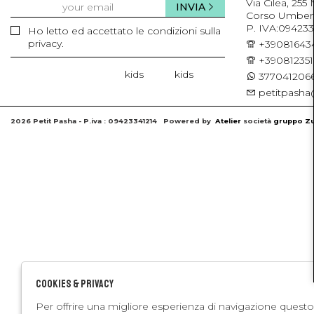
Via Cilea, 255
INVIA
Corso Umberto 
P. IVA:094233
Ho letto ed accettato le condizioni sulla
privacy.
+39081643
+39081235
kids
kids
3770412066
petitpasha@
2026 Petit Pasha - P.iva : 09423341214 Powered by
Atelier
società
gruppo Zu
Cookies & Privacy
Per offrire una migliore esperienza di navigazione questo 