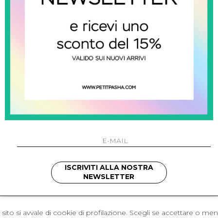
 Napoli
L'azienda
I 301 Napoli - Italia
Resi
41214
Contatti
421
Pagamenti
1280
Spedizione
 , 3397314295
hotmail.it
cchetti
ISCRIVITI ALLA NOSTRA
NEWSLETTER
sito si avvale di cookie di profilazione. Scegli se accettare o me