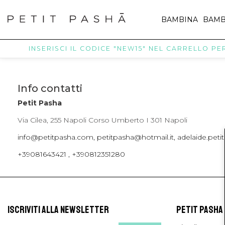
BAMBINA
BAMB
INSERISCI IL CODICE "NEW15" NEL CARRELLO PER 
Info contatti
Petit Pasha
Via Cilea, 255 Napoli Corso Umberto I 301 Napoli
info@petitpasha.com, petitpasha@hotmail.it, adelaide.pe
+39081643421 , +390812351280
ISCRIVITI ALLA NEWSLETTER
PETIT PASHA