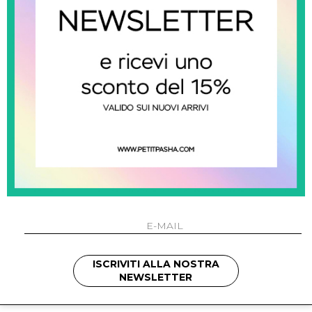
0
ISCRIVITI ALLA NOSTRA
SHOW ITEMS
1
to
1
of
1
total
NEWSLETTER