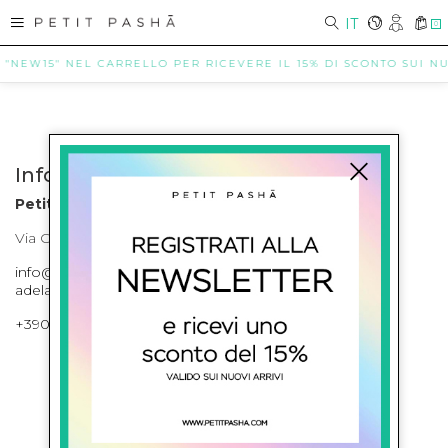
IT
0
 "NEW15" NEL CARRELLO PER RICEVERE IL 15% DI SCONTO SUI NUO
Info contatti
Petit Pasha
Via Cilea, 255 Napoli Corso Umberto I 301 Napoli
info@petitpasha.com, petitpasha@hotmail.it,
adelaide.petitpasha@hotmail.com
+39081643421 , +390812351280
ISCRIVITI ALLA NEWSLETTER