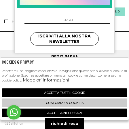
INVIA
Ho letto ed accettato le condizioni sulla privacy.
ISCRIVITI ALLA NOSTRA
kids
kids
NEWSLETTER
PETIT PASHA
Cookies & Privacy
SHOPPING
Per offrire una migliore esperienza di navigazione questo sito si avvale di cookie di
profilazione. Scegli se accettare o meno tali cookie come descritto nella pagina
EXTRA
Maggiori Informazioni
cookie policy.
ACCETTA TUTTI I COOKIE
2026 Petit Pasha - P.iva : 09423341214 Powered by
Atelier
società
gruppo
CUSTOMIZZA COOKIES
Zucchetti
ACCETTA NECESSARI
🍪
richiedi reso