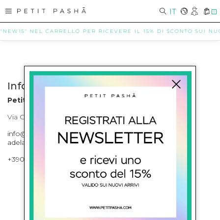
IT
0
 "NEW15" NEL CARRELLO PER RICEVERE IL 15% DI SCONTO SUI NUOV
Info contatti
Petit Pasha
Via Cilea, 255 Napoli Corso Umberto I 301 Napoli
info@petitpasha.com, petitpasha@hotmail.it,
adelaide.petitpasha@hotmail.com
+39081643421 , +390812351280
ISCRIVITI ALLA NEWSLETTER