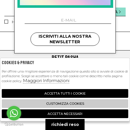
INVIA
Ho letto ed accettato le condizioni sulla privacy.
ISCRIVITI ALLA NOSTRA
kids
kids
NEWSLETTER
PETIT PASHA
Cookies & Privacy
SHOPPING
Per offrire una migliore esperienza di navigazione questo sito si avvale di cookie di
profilazione. Scegli se accettare o meno tali cookie come descritto nella pagina
EXTRA
Maggiori Informazioni
cookie policy.
ACCETTA TUTTI I COOKIE
2026 Petit Pasha - P.iva : 09423341214 Powered by
Atelier
società
gruppo
CUSTOMIZZA COOKIES
Zucchetti
ACCETTA NECESSARI
🍪
richiedi reso