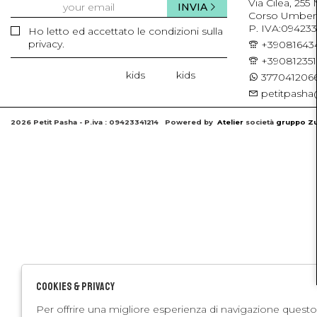
Via Cilea, 255
INVIA
Corso Umberto 
P. IVA:094233
Ho letto ed accettato le condizioni sulla
privacy.
+39081643
+39081235
kids
kids
3770412066
petitpasha@
2026 Petit Pasha - P.iva : 09423341214 Powered by
Atelier
società
gruppo Zu
Cookies & Privacy
Per offrire una migliore esperienza di navigazione questo 