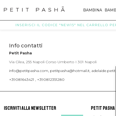
BAMBINA
BAMB
INSERISCI IL CODICE "NEW15" NEL CARRELLO PER 
Info contatti
Petit Pasha
Via Cilea, 255 Napoli Corso Umberto I 301 Napoli
info@petitpasha.com, petitpasha@hotmail.it, adelaide.pe
+39081643421 , +390812351280
ISCRIVITI ALLA NEWSLETTER
PETIT PASHA