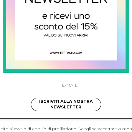
 Napoli
L'azienda
I 301 Napoli - Italia
Resi
41214
Contatti
421
Pagamenti
1280
Spedizione
 , 3397314295
hotmail.it
cchetti
ISCRIVITI ALLA NOSTRA
NEWSLETTER
sito si avvale di cookie di profilazione. Scegli se accettare o me