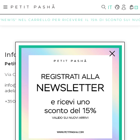
IT
0
 "NEW15" NEL CARRELLO PER RICEVERE IL 15% DI SCONTO SUI NUOV
Info contatti
Petit Pasha
Via Cilea, 255 Napoli Corso Umberto I 301 Napoli
info@petitpasha.com, petitpasha@hotmail.it,
adelaide.petitpasha@hotmail.com
+39081643421 , +390812351280
ISCRIVITI ALLA NEWSLETTER