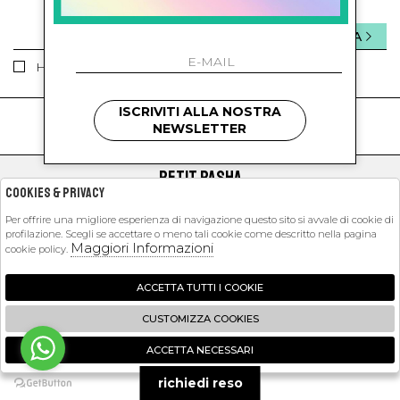
INVIA
Ho letto ed accettato le condizioni sulla privacy.
ISCRIVITI ALLA NOSTRA
kids
kids
NEWSLETTER
PETIT PASHA
Cookies & Privacy
SHOPPING
Per offrire una migliore esperienza di navigazione questo sito si avvale di cookie di
profilazione. Scegli se accettare o meno tali cookie come descritto nella pagina
EXTRA
Maggiori Informazioni
cookie policy.
ACCETTA TUTTI I COOKIE
2026 Petit Pasha - P.iva : 09423341214 Powered by
Atelier
società
gruppo
CUSTOMIZZA COOKIES
Zucchetti
ACCETTA NECESSARI
🍪
richiedi reso