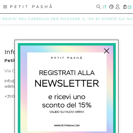
IT
0
 "NEW15" NEL CARRELLO PER RICEVERE IL 15% DI SCONTO SUI NUOV
Info contatti
Petit Pasha
Via Cilea, 255 Napoli Corso Umberto I 301 Napoli
info@petitpasha.com, petitpasha@hotmail.it,
adelaide.petitpasha@hotmail.com
+39081643421 , +390812351280
ISCRIVITI ALLA NEWSLETTER