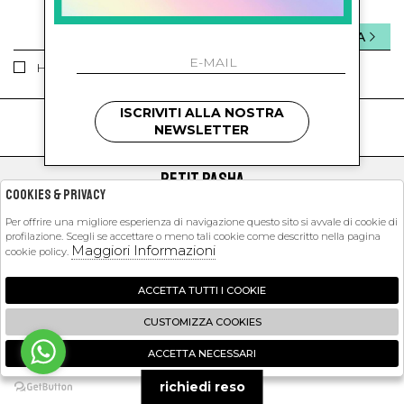
INVIA
Ho letto ed accettato le condizioni sulla privacy.
ISCRIVITI ALLA NOSTRA
kids
kids
NEWSLETTER
PETIT PASHA
Cookies & Privacy
SHOPPING
Per offrire una migliore esperienza di navigazione questo sito si avvale di cookie di
profilazione. Scegli se accettare o meno tali cookie come descritto nella pagina
EXTRA
Maggiori Informazioni
cookie policy.
ACCETTA TUTTI I COOKIE
2026 Petit Pasha - P.iva : 09423341214 Powered by
Atelier
società
gruppo
CUSTOMIZZA COOKIES
Zucchetti
ACCETTA NECESSARI
🍪
richiedi reso