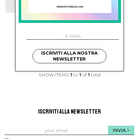
bonton
Salopette Con Logo
€ 87.00
-29.9%
€ 61.00
ISCRIVITI ALLA NOSTRA
NEWSLETTER
SHOW ITEMS
1
to
1
of
1
total
ISCRIVITI ALLA NEWSLETTER
INVIA