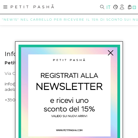
IT
0
E "NEW15" NEL CARRELLO PER RICEVERE IL 15% DI SCONTO SUI NUO
Info contatti
Petit Pasha
Via Cilea, 255 Napoli Corso Umberto I 301 Napoli
info@petitpasha.com, petitpasha@hotmail.it,
adelaide.petitpasha@hotmail.com
+39081643421 , +390812351280
ISCRIVITI ALLA NEWSLETTER