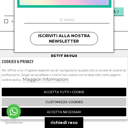
INVIA
Ho letto ed accettato le condizioni sulla privacy.
ISCRIVITI ALLA NOSTRA
kids
kids
NEWSLETTER
PETIT PASHA
Cookies & Privacy
SHOPPING
Per offrire una migliore esperienza di navigazione questo sito si avvale di cookie di
profilazione. Scegli se accettare o meno tali cookie come descritto nella pagina
EXTRA
Maggiori Informazioni
cookie policy.
ACCETTA TUTTI I COOKIE
2026 Petit Pasha - P.iva : 09423341214 Powered by
Atelier
società
gruppo
CUSTOMIZZA COOKIES
Zucchetti
ACCETTA NECESSARI
🍪
richiedi reso