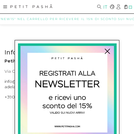
IT
0
"NEW15" NEL CARRELLO PER RICEVERE IL 15% DI SCONTO SUI NUOV
Info contatti
Petit Pasha
Via Cilea, 255 Napoli Corso Umberto I 301 Napoli
info@petitpasha.com, petitpasha@hotmail.it,
adelaide.petitpasha@hotmail.com
+39081643421 , +390812351280
ISCRIVITI ALLA NEWSLETTER