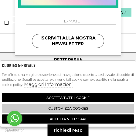
INVIA
Ho letto ed accettato le condizioni sulla privacy.
ISCRIVITI ALLA NOSTRA
kids
kids
NEWSLETTER
PETIT PASHA
Cookies & Privacy
SHOPPING
Per offrire una migliore esperienza di navigazione questo sito si avvale di cookie di
profilazione. Scegli se accettare o meno tali cookie come descritto nella pagina
EXTRA
Maggiori Informazioni
cookie policy.
ACCETTA TUTTI I COOKIE
2026 Petit Pasha - P.iva : 09423341214 Powered by
Atelier
società
gruppo
CUSTOMIZZA COOKIES
Zucchetti
ACCETTA NECESSARI
🍪
richiedi reso