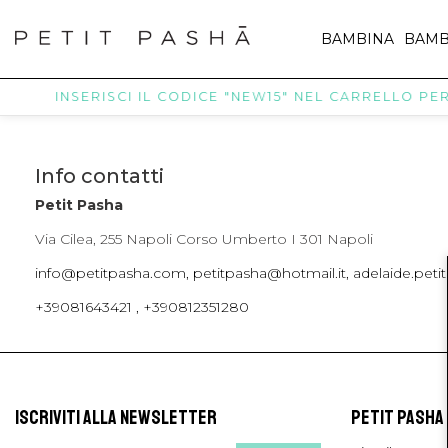
BAMBINA
BAMB
INSERISCI IL CODICE "NEW15" NEL CARRELLO PER 
Info contatti
Petit Pasha
Via Cilea, 255 Napoli Corso Umberto I 301 Napoli
info@petitpasha.com, petitpasha@hotmail.it, adelaide.pe
+39081643421 , +390812351280
ISCRIVITI ALLA NEWSLETTER
PETIT PASHA