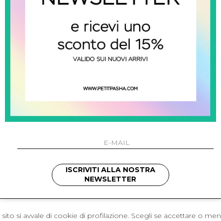
 Napoli
L'azienda
I 301 Napoli - Italia
Resi
41214
Contatti
421
Pagamenti
1280
Spedizione
 , 3397314295
hotmail.it
cchetti
ISCRIVITI ALLA NOSTRA
NEWSLETTER
sito si avvale di cookie di profilazione. Scegli se accettare o me