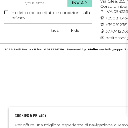
Via Cilea, 255
INVIA
Corso Umberto 
P. IVA:094233
Ho letto ed accettato le condizioni sulla
privacy.
+39081643
+39081235
kids
kids
3770412066
petitpasha@
2026 Petit Pasha - P.iva : 09423341214 Powered by
Atelier
società
gruppo Zu
Cookies & Privacy
Per offrire una migliore esperienza di navigazione questo 