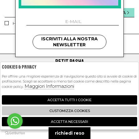
INVIA
Ho letto ed accettato le condizioni sulla privacy.
ISCRIVITI ALLA NOSTRA
kids
kids
NEWSLETTER
PETIT PASHA
Cookies & Privacy
SHOPPING
Per offrire una migliore esperienza di navigazione questo sito si avvale di cookie di
profilazione. Scegli se accettare o meno tali cookie come descritto nella pagina
EXTRA
Maggiori Informazioni
cookie policy.
ACCETTA TUTTI I COOKIE
2026 Petit Pasha - P.iva : 09423341214 Powered by
Atelier
società
gruppo
CUSTOMIZZA COOKIES
Zucchetti
ACCETTA NECESSARI
🍪
richiedi reso