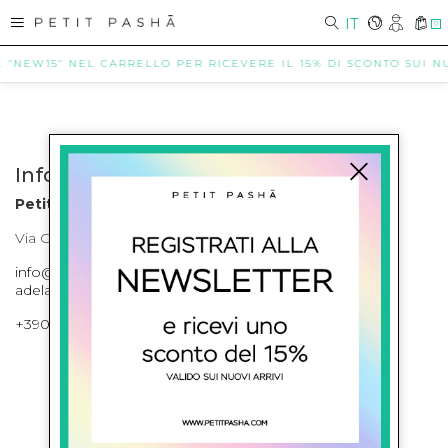
IT
0
E "NEW15" NEL CARRELLO PER RICEVERE IL 15% DI SCONTO SUI NUO
Info contatti
Petit Pasha
Via Cilea, 255 Napoli Corso Umberto I 301 Napoli
info@petitpasha.com, petitpasha@hotmail.it,
adelaide.petitpasha@hotmail.com
+39081643421 , +390812351280
ISCRIVITI ALLA NEWSLETTER