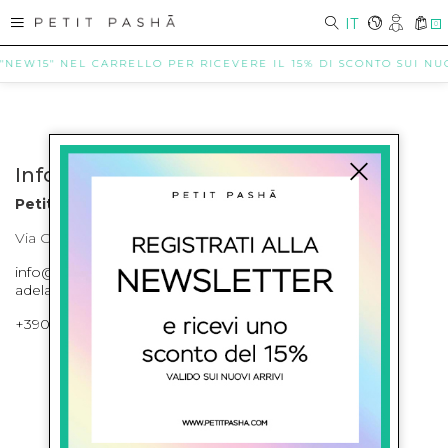
IT
0
 "NEW15" NEL CARRELLO PER RICEVERE IL 15% DI SCONTO SUI NUOV
Info contatti
Petit Pasha
Via Cilea, 255 Napoli Corso Umberto I 301 Napoli
info@petitpasha.com, petitpasha@hotmail.it,
adelaide.petitpasha@hotmail.com
+39081643421 , +390812351280
ISCRIVITI ALLA NEWSLETTER