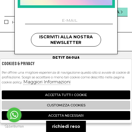
INVIA
Ho letto ed accettato le condizioni sulla privacy.
ISCRIVITI ALLA NOSTRA
kids
kids
NEWSLETTER
PETIT PASHA
Cookies & Privacy
SHOPPING
Per offrire una migliore esperienza di navigazione questo sito si avvale di cookie di
profilazione. Scegli se accettare o meno tali cookie come descritto nella pagina
EXTRA
Maggiori Informazioni
cookie policy.
ACCETTA TUTTI I COOKIE
2026 Petit Pasha - P.iva : 09423341214 Powered by
Atelier
società
gruppo
CUSTOMIZZA COOKIES
Zucchetti
ACCETTA NECESSARI
🍪
richiedi reso