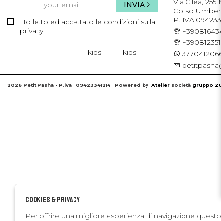
Via Cilea, 255
INVIA
Corso Umberto 
P. IVA:094233
Ho letto ed accettato le condizioni sulla
privacy.
+39081643
+39081235
kids
kids
3770412066
petitpasha@
2026 Petit Pasha - P.iva : 09423341214 Powered by
Atelier
società
gruppo Zu
Cookies & Privacy
Per offrire una migliore esperienza di navigazione questo 