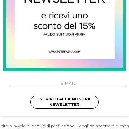
 Napoli
L'azienda
I 301 Napoli - Italia
Resi
41214
Contatti
421
Pagamenti
1280
Spedizione
 , 3397314295
hotmail.it
cchetti
ISCRIVITI ALLA NOSTRA
NEWSLETTER
sito si avvale di cookie di profilazione. Scegli se accettare o me