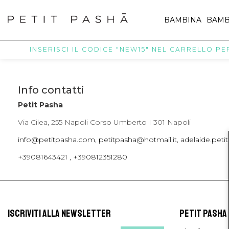
BAMBINA
BAMB
INSERISCI IL CODICE "NEW15" NEL CARRELLO PER 
Info contatti
Petit Pasha
Via Cilea, 255 Napoli Corso Umberto I 301 Napoli
info@petitpasha.com, petitpasha@hotmail.it, adelaide.pe
+39081643421 , +390812351280
ISCRIVITI ALLA NEWSLETTER
PETIT PASHA