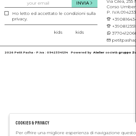
Via Cilea, 255
INVIA
Corso Umberto 
P. IVA:094233
Ho letto ed accettato le condizioni sulla
privacy.
+39081643
+39081235
kids
kids
3770412066
petitpasha@
2026 Petit Pasha - P.iva : 09423341214 Powered by
Atelier
società
gruppo Zu
Cookies & Privacy
Per offrire una migliore esperienza di navigazione questo 