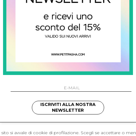
 Napoli
L'azienda
I 301 Napoli - Italia
Resi
41214
Contatti
421
Pagamenti
1280
Spedizione
 , 3397314295
hotmail.it
cchetti
ISCRIVITI ALLA NOSTRA
NEWSLETTER
sito si avvale di cookie di profilazione. Scegli se accettare o me