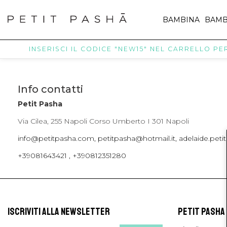
BAMBINA
BAMB
INSERISCI IL CODICE "NEW15" NEL CARRELLO PER 
Info contatti
Petit Pasha
Via Cilea, 255 Napoli Corso Umberto I 301 Napoli
info@petitpasha.com, petitpasha@hotmail.it, adelaide.pe
+39081643421 , +390812351280
ISCRIVITI ALLA NEWSLETTER
PETIT PASHA