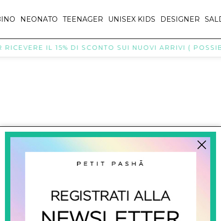
INO
NEONATO
TEENAGER
UNISEX KIDS
DESIGNER
SAL
RICEVERE IL 15% DI SCONTO SUI NUOVI ARRIVI ( POSSIBI
titpasha@hotmail.com
SHOPPING