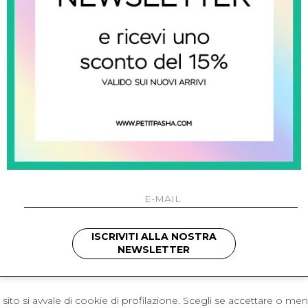
 Napoli
L'azienda
I 301 Napoli - Italia
Resi
41214
Contatti
421
Pagamenti
1280
Spedizione
 , 3397314295
hotmail.it
cchetti
ISCRIVITI ALLA NOSTRA
NEWSLETTER
sito si avvale di cookie di profilazione. Scegli se accettare o me