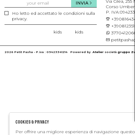
Via Cilea, 255
INVIA
Corso Umberto 
P. IVA:094233
Ho letto ed accettato le condizioni sulla
privacy.
+39081643
+39081235
kids
kids
3770412066
petitpasha@
2026 Petit Pasha - P.iva : 09423341214 Powered by
Atelier
società
gruppo Zu
Cookies & Privacy
Per offrire una migliore esperienza di navigazione questo 