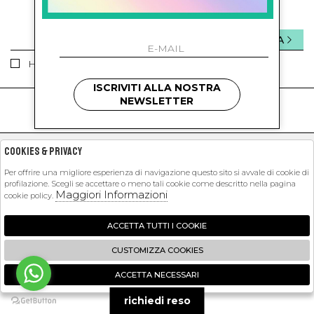
INVIA
Ho letto ed accettato le condizioni sulla privacy.
ISCRIVITI ALLA NOSTRA
NEWSLETTER
kids
kids
PETIT PASHA
Cookies & Privacy
SHOPPING
Per offrire una migliore esperienza di navigazione questo sito si avvale di cookie di
profilazione. Scegli se accettare o meno tali cookie come descritto nella pagina
Maggiori Informazioni
cookie policy.
EXTRA
ACCETTA TUTTI I COOKIE
CUSTOMIZZA COOKIES
2026 Petit Pasha - P.iva : 09423341214 Powered by
Atelier
società
gruppo
Zucchetti
ACCETTA NECESSARI
🍪
richiedi reso