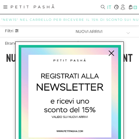
IT
0
 "NEW15" NEL CARRELLO PER RICEVERE IL 15% DI SCONTO SUI NUO
Filtri
Brand Con Nuovi Arrivi Neonato
/
CARREMENT BEAU
NUOVI ARRIVI NEONATO CARREMENT
BEAU
SHOW ITEMS
1
to
0
of
0
total
ISCRIVITI ALLA NEWSLETTER