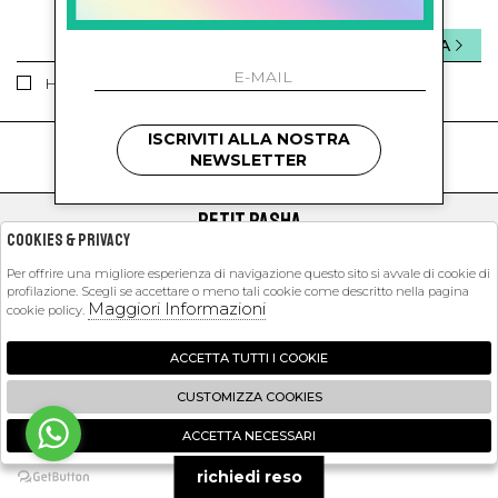
INVIA
Ho letto ed accettato le condizioni sulla privacy.
ISCRIVITI ALLA NOSTRA
kids
kids
NEWSLETTER
PETIT PASHA
Cookies & Privacy
SHOPPING
Per offrire una migliore esperienza di navigazione questo sito si avvale di cookie di
profilazione. Scegli se accettare o meno tali cookie come descritto nella pagina
EXTRA
Maggiori Informazioni
cookie policy.
ACCETTA TUTTI I COOKIE
2026 Petit Pasha - P.iva : 09423341214 Powered by
Atelier
società
gruppo
CUSTOMIZZA COOKIES
Zucchetti
ACCETTA NECESSARI
🍪
richiedi reso