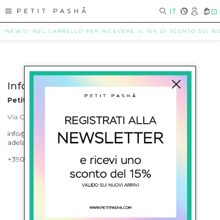
IT
0
E "NEW15" NEL CARRELLO PER RICEVERE IL 15% DI SCONTO SUI NUO
Info contatti
Petit Pasha
Via Cilea, 255 Napoli Corso Umberto I 301 Napoli
info@petitpasha.com, petitpasha@hotmail.it,
adelaide.petitpasha@hotmail.com
+39081643421 , +390812351280
ISCRIVITI ALLA NEWSLETTER