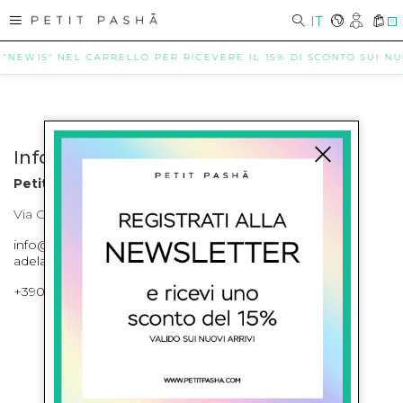
IT
0
 "NEW15" NEL CARRELLO PER RICEVERE IL 15% DI SCONTO SUI NUOV
Info contatti
Petit Pasha
Via Cilea, 255 Napoli Corso Umberto I 301 Napoli
info@petitpasha.com, petitpasha@hotmail.it,
adelaide.petitpasha@hotmail.com
+39081643421 , +390812351280
ISCRIVITI ALLA NEWSLETTER