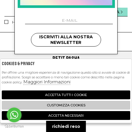
INVIA
Ho letto ed accettato le condizioni sulla privacy.
ISCRIVITI ALLA NOSTRA
kids
kids
NEWSLETTER
PETIT PASHA
Cookies & Privacy
SHOPPING
Per offrire una migliore esperienza di navigazione questo sito si avvale di cookie di
profilazione. Scegli se accettare o meno tali cookie come descritto nella pagina
EXTRA
Maggiori Informazioni
cookie policy.
ACCETTA TUTTI I COOKIE
2026 Petit Pasha - P.iva : 09423341214 Powered by
Atelier
società
gruppo
CUSTOMIZZA COOKIES
Zucchetti
ACCETTA NECESSARI
🍪
richiedi reso