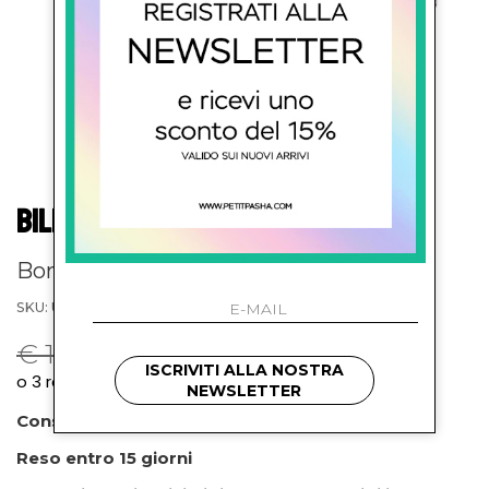
BILLIEBLUSH KIDS
Borsone in teddy
SKU: U21490121
€ 107.00
-58.9%
€ 44.00
ISCRIVITI ALLA NOSTRA
NEWSLETTER
Consegna prevista entro 72 ore
Reso entro 15 giorni