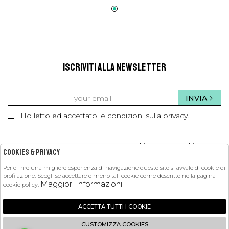
ISCRIVITI ALLA NEWSLETTER
INVIA
Ho letto ed accettato le condizioni sulla privacy.
kids
kids
Cookies & Privacy
Per offrire una migliore esperienza di navigazione questo sito si avvale di cookie di
profilazione. Scegli se accettare o meno tali cookie come descritto nella pagina
PETIT PASHA
Maggiori Informazioni
cookie policy.
SHOPPING
ACCETTA TUTTI I COOKIE
EXTRA
CUSTOMIZZA COOKIES