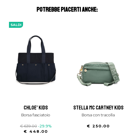
POTREBBE PIACERTI ANCHE:
SALDI
chloe' kids
stella mc cartney kids
borsa fasciatoio
borsa con tracolla
€ 639.00
-29.9%
€ 250.00
€ 448.00