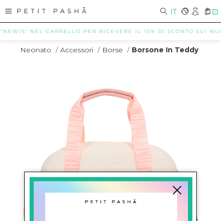
IT
0
EW15" NEL CARRELLO PER RICEVERE IL 15% DI SCONTO SUI NUOVI A
Neonato
/
Accessori
/
Borse
/
Borsone In Teddy