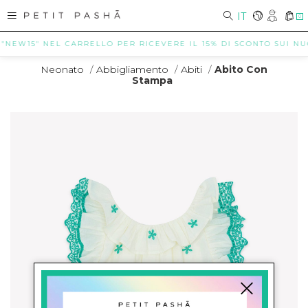
IT
0
 "NEW15" NEL CARRELLO PER RICEVERE IL 15% DI SCONTO SUI NUOV
Neonato
/
Abbigliamento
/
Abiti
/
Abito Con
Stampa