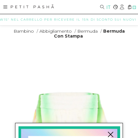
IT
0
15" NEL CARRELLO PER RICEVERE IL 15% DI SCONTO SUI NUOVI ARR
Bambino
/
Abbigliamento
/
Bermuda
/
Bermuda
Con Stampa