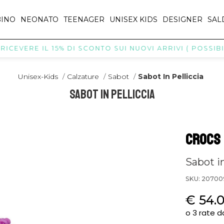
INO
NEONATO
TEENAGER
UNISEX KIDS
DESIGNER
SAL
VERE IL 15% DI SCONTO SUI NUOVI ARRIVI ( POSSIBILI E
Unisex-Kids
/
Calzature
/
Sabot
/
Sabot In Pelliccia
Sabot In Pelliccia
CROCS
Sabot in
SKU: 20700
€ 54.