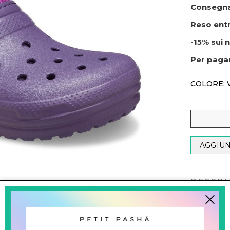
Consegna
Reso entr
-15% sui n
Per paga
COLORE: 
AGGIUN
DESCRI
Sabot in pel
DISPONIB