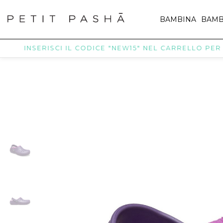
BAMBINA
BAMB
INSERISCI IL CODICE "NEW15" NEL CARRELLO PER RICE