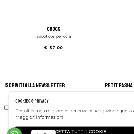
crocs
sabot con pelliccia
€ 57.00
ISCRIVITI ALLA NEWSLETTER
PETIT PASHA
Via Cilea, 255
INVIA
Cookies & Privacy
Corso Umberto 
P. IVA:094233
Ho letto ed accettato le condizioni sulla
Per offrire una migliore esperienza di navigazione questo 
privacy.
+39081643
Maggiori Informazioni
+39081235
kids
kids
3770412066
ACCETTA TUTTI I COOKIE