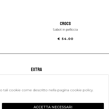
crocs
sabot in pelliccia
€ 54.00
EXTRA
cookie policy
Privacy
Termini e condizioni
no tali cookie come descritto nella pagina cookie policy.
Condizioni di vendita
ACCETTA NECESSARI