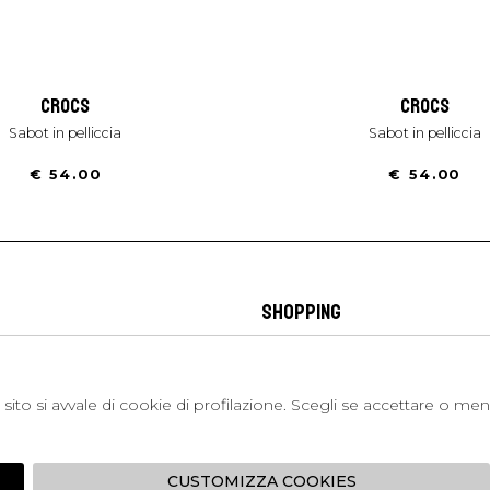
crocs
crocs
sabot in pelliccia
sabot in pelliccia
€ 54.00
€ 54.00
SHOPPING
 Napoli
L'azienda
I 301 Napoli - Italia
Resi
41214
Contatti
sito si avvale di cookie di profilazione. Scegli se accettare o me
421
Pagamenti
1280
Spedizione
 , 3397314295
CUSTOMIZZA COOKIES