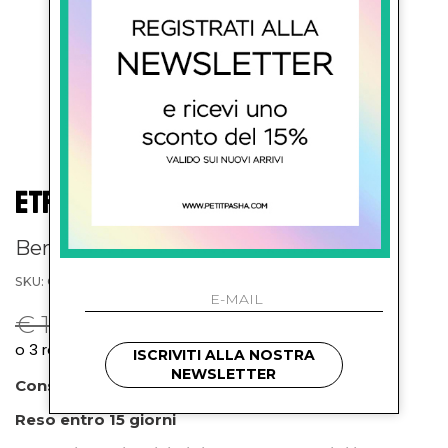
ETRO KIDS
Bermuda con stampa
SKU: GY6Q89 P0601106MC
€ 189.00
-29.6%
€ 133.00
ISCRIVITI ALLA NOSTRA
NEWSLETTER
Consegna prevista entro 72 ore
Reso entro 15 giorni