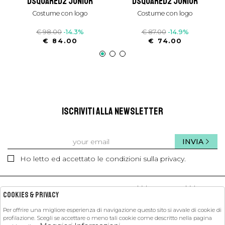
dsquared2 junior
dsquared2 junior
costume con logo
costume con logo
€ 98.00
-14.3%
€ 87.00
-14.9%
€ 84.00
€ 74.00
ISCRIVITI ALLA NEWSLETTER
INVIA
Ho letto ed accettato le condizioni sulla privacy.
kids
kids
Cookies & Privacy
Per offrire una migliore esperienza di navigazione questo sito si avvale di cookie di
profilazione. Scegli se accettare o meno tali cookie come descritto nella pagina
PETIT PASHA