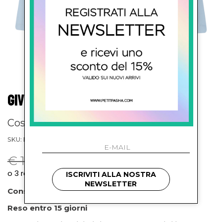
GIVENCHY KIDS
Costume con logo
SKU: H3119077L
€ 130.00
-30%
€ 91.00
ISCRIVITI ALLA NOSTRA
NEWSLETTER
Consegna prevista entro 72 ore
Reso entro 15 giorni