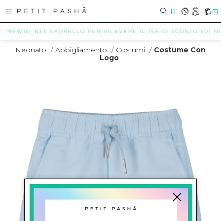
IT
0
NEW15" NEL CARRELLO PER RICEVERE IL 15% DI SCONTO SUI NUOVI 
Neonato
/
Abbigliamento
/
Costumi
/
Costume Con
Logo