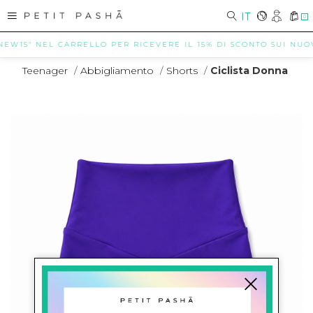
IT
0
NEW15" NEL CARRELLO PER RICEVERE IL 15% DI SCONTO SUI NUOVI 
Teenager
/
Abbigliamento
/
Shorts
/
Ciclista Donna