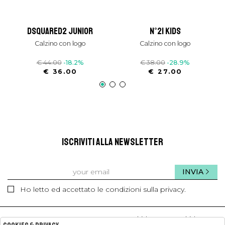
dsquared2 junior
n°21 kids
calzino con logo
calzino con logo
€ 44.00
-18.2%
€ 38.00
-28.9%
€ 36.00
€ 27.00
ISCRIVITI ALLA NEWSLETTER
INVIA
Ho letto ed accettato le condizioni sulla privacy.
kids
kids