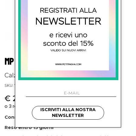
MP KIDS
Calzino lurex
SKU: 791911161
€ 25.00
ISCRIVITI ALLA NOSTRA
NEWSLETTER
Consegna prevista entro 72 ore
Reso entro 15 giorni