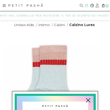
IT
0
W15" NEL CARRELLO PER RICEVERE IL 15% DI SCONTO SUI NUOVI AR
Unisex-Kids
/
Intimo
/
Calzini
/
Calzino Lurex