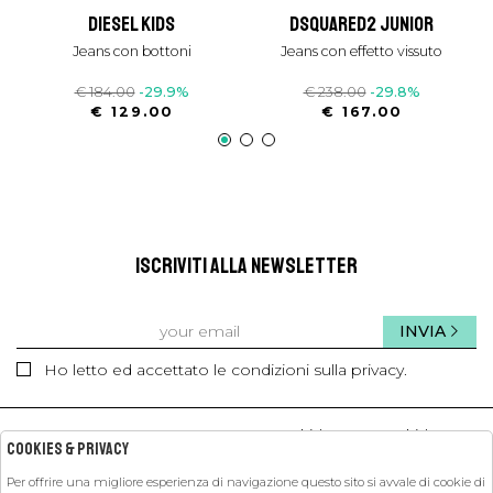
diesel kids
dsquared2 junior
jeans con bottoni
jeans con effetto vissuto
€ 184.00
-29.9%
€ 238.00
-29.8%
€ 129.00
€ 167.00
ISCRIVITI ALLA NEWSLETTER
INVIA
Ho letto ed accettato le condizioni sulla privacy.
kids
kids
Cookies & Privacy
Per offrire una migliore esperienza di navigazione questo sito si avvale di cookie di