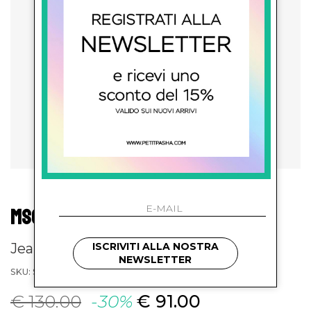
MSGM KIDS
Jeans in denim
ISCRIVITI ALLA NOSTRA
NEWSLETTER
SKU: S6MSJGDP040126
€ 130.00
-30%
€ 91.00