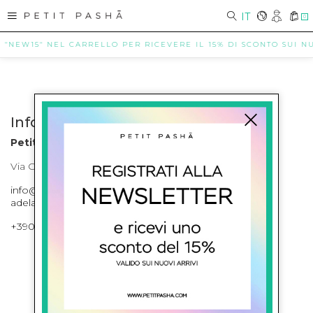
IT
0
E "NEW15" NEL CARRELLO PER RICEVERE IL 15% DI SCONTO SUI NUO
Info contatti
Petit Pasha
Via Cilea, 255 Napoli Corso Umberto I 301 Napoli
info@petitpasha.com, petitpasha@hotmail.it,
adelaide.petitpasha@hotmail.com
+39081643421 , +390812351280
ISCRIVITI ALLA NEWSLETTER