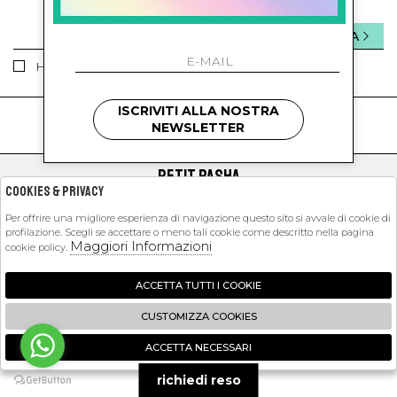
INVIA
Ho letto ed accettato le condizioni sulla privacy.
ISCRIVITI ALLA NOSTRA
kids
kids
NEWSLETTER
PETIT PASHA
Cookies & Privacy
SHOPPING
Per offrire una migliore esperienza di navigazione questo sito si avvale di cookie di
profilazione. Scegli se accettare o meno tali cookie come descritto nella pagina
EXTRA
Maggiori Informazioni
cookie policy.
ACCETTA TUTTI I COOKIE
2026 Petit Pasha - P.iva : 09423341214 Powered by
Atelier
società
gruppo
CUSTOMIZZA COOKIES
Zucchetti
ACCETTA NECESSARI
🍪
richiedi reso