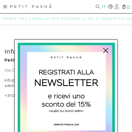
IT
0
E "NEW15" NEL CARRELLO PER RICEVERE IL 15% DI SCONTO SUI NUO
Info contatti
Petit Pasha
Via Cilea, 255 Napoli Corso Umberto I 301 Napoli
info@petitpasha.com, petitpasha@hotmail.it,
adelaide.petitpasha@hotmail.com
+39081643421 , +390812351280
ISCRIVITI ALLA NEWSLETTER