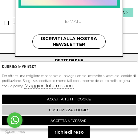
INVIA
Ho letto ed accettato le condizioni sulla privacy.
ISCRIVITI ALLA NOSTRA
kids
kids
NEWSLETTER
PETIT PASHA
Cookies & Privacy
SHOPPING
Per offrire una migliore esperienza di navigazione questo sito si avvale di cookie di
profilazione. Scegli se accettare o meno tali cookie come descritto nella pagina
EXTRA
Maggiori Informazioni
cookie policy.
ACCETTA TUTTI I COOKIE
2026 Petit Pasha - P.iva : 09423341214 Powered by
Atelier
società
gruppo
CUSTOMIZZA COOKIES
Zucchetti
ACCETTA NECESSARI
🍪
richiedi reso