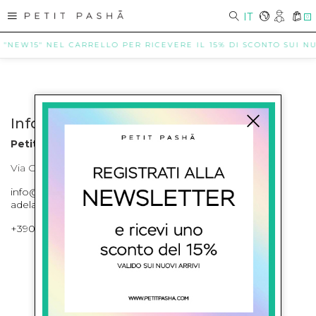
IT
0
 "NEW15" NEL CARRELLO PER RICEVERE IL 15% DI SCONTO SUI NUO
Info contatti
Petit Pasha
Via Cilea, 255 Napoli Corso Umberto I 301 Napoli
info@petitpasha.com, petitpasha@hotmail.it,
adelaide.petitpasha@hotmail.com
+39081643421 , +390812351280
ISCRIVITI ALLA NEWSLETTER