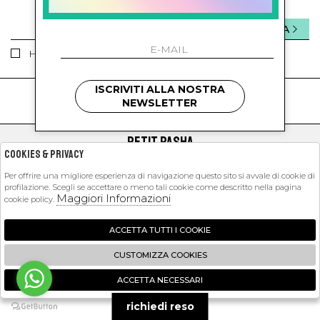
INVIA
Ho letto ed accettato le condizioni sulla privacy.
ISCRIVITI ALLA NOSTRA
kids
kids
NEWSLETTER
PETIT PASHA
Cookies & Privacy
SHOPPING
Per offrire una migliore esperienza di navigazione questo sito si avvale di cookie di
profilazione. Scegli se accettare o meno tali cookie come descritto nella pagina
EXTRA
Maggiori Informazioni
cookie policy.
ACCETTA TUTTI I COOKIE
2026 Petit Pasha - P.iva : 09423341214 Powered by
Atelier
società
gruppo
CUSTOMIZZA COOKIES
Zucchetti
ACCETTA NECESSARI
🍪
richiedi reso