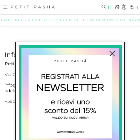
IT
0
NEW15" NEL CARRELLO PER RICEVERE IL 15% DI SCONTO SUI NUOVI 
Info contatti
Petit Pasha
Via Cilea, 255 Napoli Corso Umberto I 301 Napoli
info@petitpasha.com, petitpasha@hotmail.it,
adelaide.petitpasha@hotmail.com
+39081643421 , +390812351280
ISCRIVITI ALLA NEWSLETTER