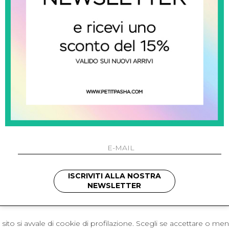
 Napoli
L'azienda
I 301 Napoli - Italia
Resi
41214
Contatti
421
Pagamenti
1280
Spedizione
 , 3397314295
hotmail.it
cchetti
ISCRIVITI ALLA NOSTRA
NEWSLETTER
sito si avvale di cookie di profilazione. Scegli se accettare o me