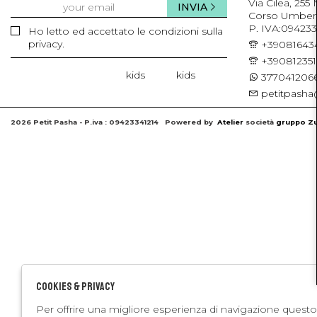
Via Cilea, 255
INVIA
Corso Umberto 
P. IVA:094233
Ho letto ed accettato le condizioni sulla
privacy.
+39081643
+39081235
kids
kids
3770412066
petitpasha@
2026 Petit Pasha - P.iva : 09423341214 Powered by
Atelier
società
gruppo Zu
Cookies & Privacy
Per offrire una migliore esperienza di navigazione questo 