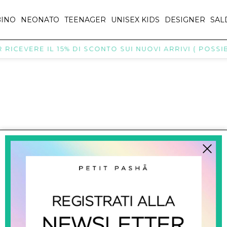
INO
NEONATO
TEENAGER
UNISEX KIDS
DESIGNER
SAL
RICEVERE IL 15% DI SCONTO SUI NUOVI ARRIVI ( POSSIBI
titpasha@hotmail.com
SHOPPING