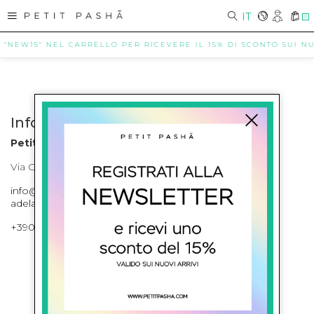
IT
0
 "NEW15" NEL CARRELLO PER RICEVERE IL 15% DI SCONTO SUI NUO
Info contatti
Petit Pasha
Via Cilea, 255 Napoli Corso Umberto I 301 Napoli
info@petitpasha.com, petitpasha@hotmail.it,
adelaide.petitpasha@hotmail.com
+39081643421 , +390812351280
ISCRIVITI ALLA NEWSLETTER