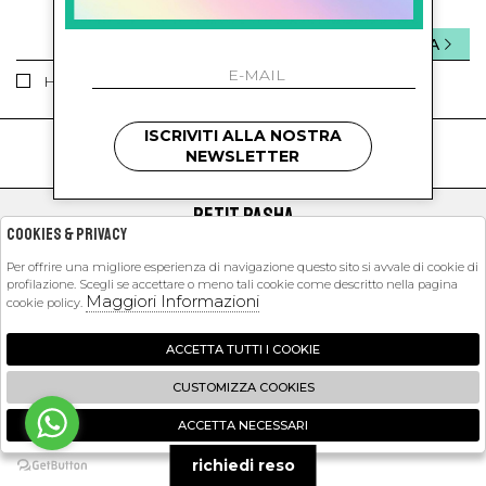
INVIA
Ho letto ed accettato le condizioni sulla privacy.
ISCRIVITI ALLA NOSTRA
kids
kids
NEWSLETTER
PETIT PASHA
Cookies & Privacy
SHOPPING
Per offrire una migliore esperienza di navigazione questo sito si avvale di cookie di
profilazione. Scegli se accettare o meno tali cookie come descritto nella pagina
EXTRA
Maggiori Informazioni
cookie policy.
ACCETTA TUTTI I COOKIE
2026 Petit Pasha - P.iva : 09423341214 Powered by
Atelier
società
gruppo
CUSTOMIZZA COOKIES
Zucchetti
ACCETTA NECESSARI
🍪
richiedi reso