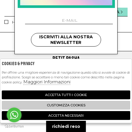
INVIA
Ho letto ed accettato le condizioni sulla privacy.
ISCRIVITI ALLA NOSTRA
kids
kids
NEWSLETTER
PETIT PASHA
Cookies & Privacy
SHOPPING
Per offrire una migliore esperienza di navigazione questo sito si avvale di cookie di
profilazione. Scegli se accettare o meno tali cookie come descritto nella pagina
EXTRA
Maggiori Informazioni
cookie policy.
ACCETTA TUTTI I COOKIE
2026 Petit Pasha - P.iva : 09423341214 Powered by
Atelier
società
gruppo
CUSTOMIZZA COOKIES
Zucchetti
ACCETTA NECESSARI
🍪
richiedi reso