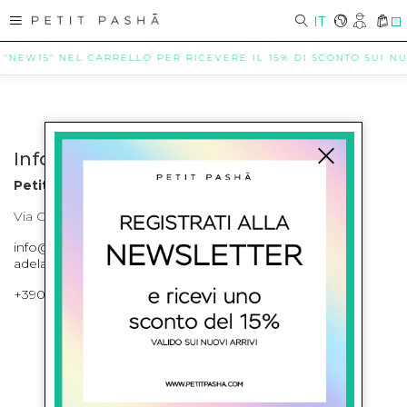
IT
0
 "NEW15" NEL CARRELLO PER RICEVERE IL 15% DI SCONTO SUI NUO
Info contatti
Petit Pasha
Via Cilea, 255 Napoli Corso Umberto I 301 Napoli
info@petitpasha.com, petitpasha@hotmail.it,
adelaide.petitpasha@hotmail.com
+39081643421 , +390812351280
ISCRIVITI ALLA NEWSLETTER