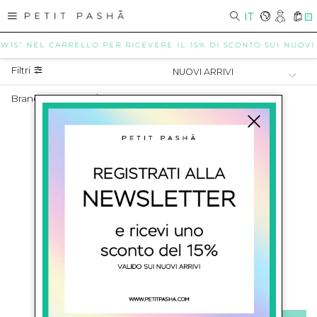
IT
0
EW15" NEL CARRELLO PER RICEVERE IL 15% DI SCONTO SUI NUOVI A
Filtri
Brand Bambina
/
ASPESI KIDS
BAMBINA ASPESI KIDS
SHOW ITEMS
1
to
0
of
0
total
ISCRIVITI ALLA NEWSLETTER