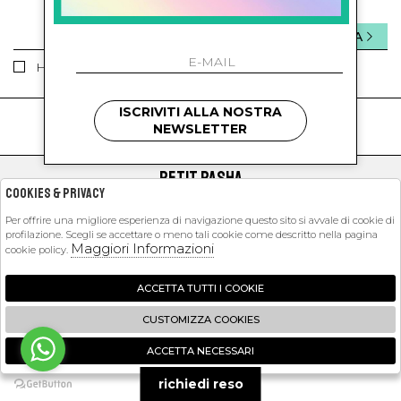
INVIA
Ho letto ed accettato le condizioni sulla privacy.
ISCRIVITI ALLA NOSTRA
kids
kids
NEWSLETTER
PETIT PASHA
Cookies & Privacy
SHOPPING
Per offrire una migliore esperienza di navigazione questo sito si avvale di cookie di
profilazione. Scegli se accettare o meno tali cookie come descritto nella pagina
EXTRA
Maggiori Informazioni
cookie policy.
ACCETTA TUTTI I COOKIE
2026 Petit Pasha - P.iva : 09423341214 Powered by
Atelier
società
gruppo
CUSTOMIZZA COOKIES
Zucchetti
ACCETTA NECESSARI
🍪
richiedi reso