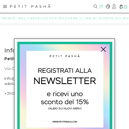
IT
0
 "NEW15" NEL CARRELLO PER RICEVERE IL 15% DI SCONTO SUI NUOV
Info contatti
Petit Pasha
Via Cilea, 255 Napoli Corso Umberto I 301 Napoli
info@petitpasha.com, petitpasha@hotmail.it,
adelaide.petitpasha@hotmail.com
+39081643421 , +390812351280
ISCRIVITI ALLA NEWSLETTER