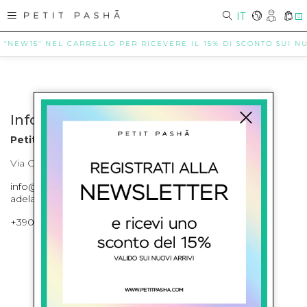
IT
0
E "NEW15" NEL CARRELLO PER RICEVERE IL 15% DI SCONTO SUI NUO
Info contatti
Petit Pasha
Via Cilea, 255 Napoli Corso Umberto I 301 Napoli
info@petitpasha.com, petitpasha@hotmail.it,
adelaide.petitpasha@hotmail.com
+39081643421 , +390812351280
ISCRIVITI ALLA NEWSLETTER