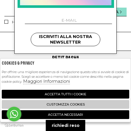
INVIA
Ho letto ed accettato le condizioni sulla privacy.
ISCRIVITI ALLA NOSTRA
kids
kids
NEWSLETTER
PETIT PASHA
Cookies & Privacy
SHOPPING
Per offrire una migliore esperienza di navigazione questo sito si avvale di cookie di
profilazione. Scegli se accettare o meno tali cookie come descritto nella pagina
EXTRA
Maggiori Informazioni
cookie policy.
ACCETTA TUTTI I COOKIE
2026 Petit Pasha - P.iva : 09423341214 Powered by
Atelier
società
gruppo
CUSTOMIZZA COOKIES
Zucchetti
ACCETTA NECESSARI
🍪
richiedi reso