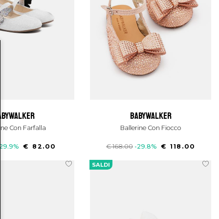
babywalker
babywalker
rine Con Farfalla
Ballerine Con Fiocco
-29.9%
€ 82.00
€ 168.00
-29.8%
€ 118.00
SALDI