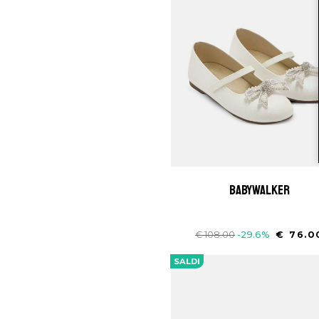
babywalker
€ 108.00
-29.6%
€ 76.0
SALDI