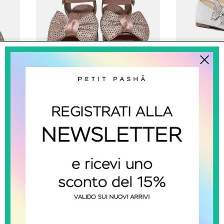
babywalker
Sandali Con Fiocco
Balle
0
€ 87.00
-29.9%
€ 61.00
€ 117.00
SALDI
SALDI