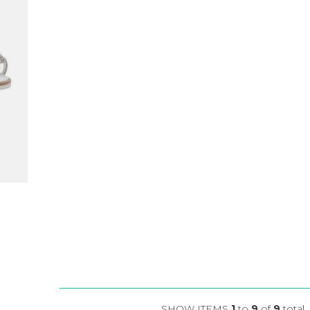
SHOW ITEMS
1
to
9
of
9
total